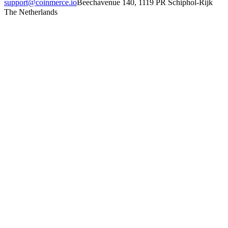
support@coinmerce.io
Beechavenue 140, 1119 PR Schiphol-Rijk
The Netherlands