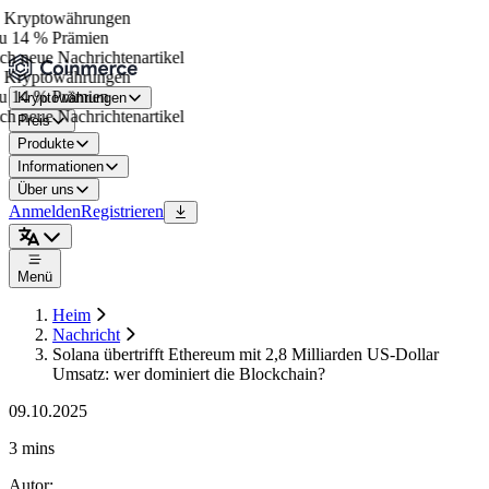
Kryptowährungen
u 14 % Prämien
h neue Nachrichtenartikel
Kryptowährungen
u 14 % Prämien
Kryptowährungen
h neue Nachrichtenartikel
Preis
Produkte
Informationen
Über uns
Anmelden
Registrieren
Menü
Heim
Nachricht
Solana übertrifft Ethereum mit 2,8 Milliarden US-Dollar
Umsatz: wer dominiert die Blockchain?
09.10.2025
3 mins
Autor
: