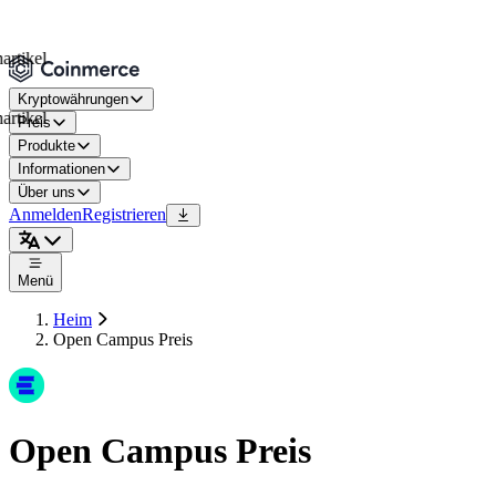
kel
Kryptowährungen
kel
Preis
Produkte
Informationen
Über uns
Anmelden
Registrieren
Menü
Heim
Open Campus Preis
Open Campus Preis