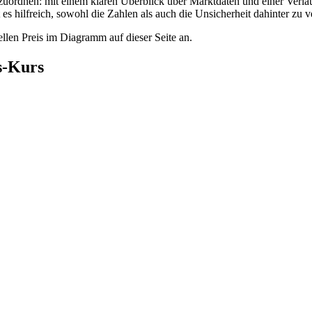
uordnen: mit einem klaren Überblick über Marktdaten und einer Verlau
 es hilfreich, sowohl die Zahlen als auch die Unsicherheit dahinter zu v
len Preis im Diagramm auf dieser Seite an.
s-Kurs