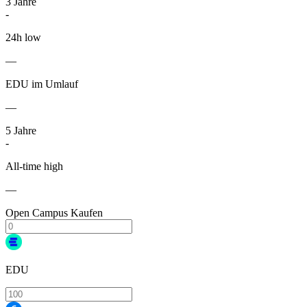
3
Jahre
-
24h low
—
EDU im Umlauf
—
5
Jahre
-
All-time high
—
Open Campus Kaufen
EDU