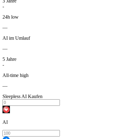
3
Jahre
-
24h low
—
AI im Umlauf
—
5
Jahre
-
All-time high
—
Sleepless AI Kaufen
AI