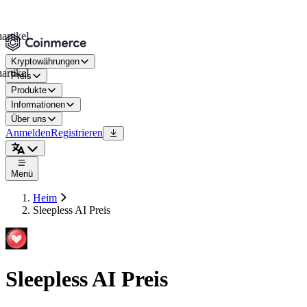
kel
Kryptowährungen
kel
Preis
Produkte
Informationen
Über uns
Anmelden
Registrieren
Menü
Heim
Sleepless AI Preis
Sleepless AI Preis