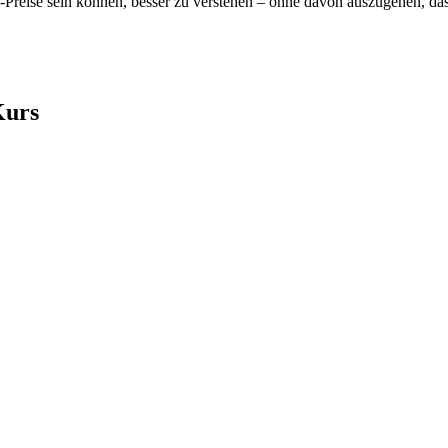
-Preise sein können, besser zu verstehen – ohne davon auszugehen, das
Kurs