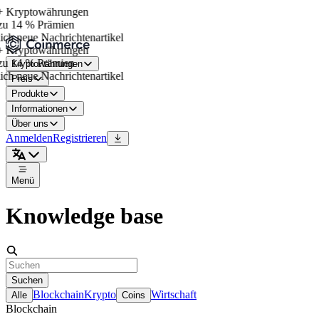
 Kryptowährungen
zu 14 % Prämien
ich neue Nachrichtenartikel
 Kryptowährungen
zu 14 % Prämien
Kryptowährungen
ich neue Nachrichtenartikel
Preis
Produkte
Informationen
Über uns
Anmelden
Registrieren
Menü
Knowledge base
Suchen
Blockchain
Krypto
Wirtschaft
Alle
Coins
Blockchain