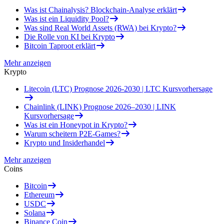
Was ist Chainalysis? Blockchain-Analyse erklärt
Was ist ein Liquidity Pool?
Was sind Real World Assets (RWA) bei Krypto?
Die Rolle von KI bei Krypto
Bitcoin Taproot erklärt
Mehr anzeigen
Krypto
Litecoin (LTC) Prognose 2026-2030 | LTC Kursvorhersage
Chainlink (LINK) Prognose 2026–2030 | LINK
Kursvorhersage
Was ist ein Honeypot in Krypto?
Warum scheitern P2E-Games?
Krypto und Insiderhandel
Mehr anzeigen
Coins
Bitcoin
Ethereum
USDC
Solana
Binance Coin