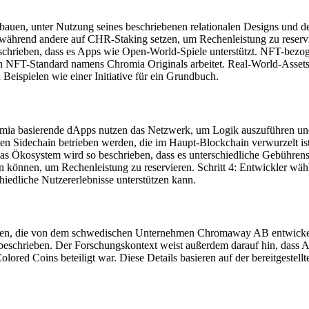
auen, unter Nutzung seines beschriebenen relationalen Designs und d
ährend andere auf CHR-Staking setzen, um Rechenleistung zu reservi
schrieben, dass es Apps wie Open-World-Spiele unterstützt. NFT-bez
en NFT-Standard namens Chromia Originals arbeitet. Real-World-Asset
Beispielen wie einer Initiative für ein Grundbuch.
ia basierende dApps nutzen das Netzwerk, um Logik auszuführen und D
nen Sidechain betrieben werden, die im Haupt-Blockchain verwurzelt is
s Ökosystem wird so beschrieben, dass es unterschiedliche Gebührenst
önnen, um Rechenleistung zu reservieren. Schritt 4: Entwickler wähle
iedliche Nutzererlebnisse unterstützen kann.
ieben, die von dem schwedischen Unternehmen Chromaway AB entwick
beschrieben. Der Forschungskontext weist außerdem darauf hin, dass A
olored Coins beteiligt war. Diese Details basieren auf der bereitgeste