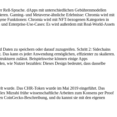
er Rell-Sprache. dApps mit unterschiedlichen Gebührenmodellen
eren. Gaming- und Metaverse-ähnliche Erlebnisse: Chromia wird mit
ogene Funktionen: Chromia wird mit NFT-bezogenen Kategorien in
s und Enterprise-Use-Cases: Es wird außerdem mit Real-World-Assets
aten zu speichern oder darauf zuzugreifen. Schritt 2: Sidechains
t. Das kann es jeder Anwendung ermöglichen, effizienter zu skalieren.
rukturen zulässt. Beispielsweise können einige Apps
n, wie Nutzer bezahlen: Dieses Design bedeutet, dass dasselbe
elt wurde. Das CHR-Token wurde im Mai 2019 eingeführt. Das
lex Mizrahi frühe wissenschaftliche Arbeiten zum Konsens per Proof
llten CoinGecko-Beschreibung, und du kannst sie mit den eigenen