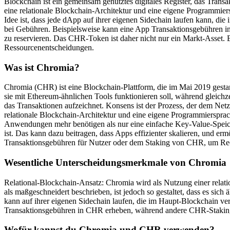
Blockchain ist ein gemeinsam genutztes digitales Register, das Tran
eine relationale Blockchain-Architektur und eine eigene Programmiers
Idee ist, dass jede dApp auf ihrer eigenen Sidechain laufen kann, die
bei Gebühren. Beispielsweise kann eine App Transaktionsgebühren 
zu reservieren. Das CHR-Token ist daher nicht nur ein Markt-Asset.
Ressourcenentscheidungen.
Was ist Chromia?
Chromia (CHR) ist eine Blockchain-Plattform, die im Mai 2019 gesta
sie mit Ethereum-ähnlichen Tools funktionieren soll, während gleichz
das Transaktionen aufzeichnet. Konsens ist der Prozess, der dem Netzw
relationale Blockchain-Architektur und eine eigene Programmiersprache
Anwendungen mehr benötigen als nur eine einfache Key-Value-Speiche
ist. Das kann dazu beitragen, dass Apps effizienter skalieren, und 
Transaktionsgebühren für Nutzer oder dem Staking von CHR, um Rech
Wesentliche Unterscheidungsmerkmale von Chromia
Relational-Blockchain-Ansatz: Chromia wird als Nutzung einer relatio
als maßgeschneidert beschrieben, ist jedoch so gestaltet, dass es si
kann auf ihrer eigenen Sidechain laufen, die im Haupt-Blockchain ve
Transaktionsgebühren in CHR erheben, während andere CHR-Staking 
Wofür kannst du Chromia und CHR verwenden?