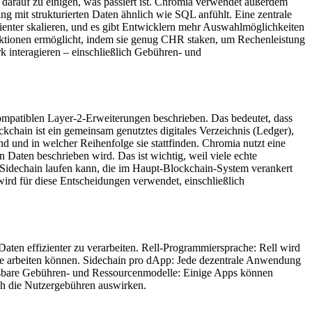
 darauf zu einigen, was passiert ist. Chromia verwendet außerdem
ng mit strukturierten Daten ähnlich wie SQL anfühlt. Eine zentrale
izienter skalieren, und es gibt Entwicklern mehr Auswahlmöglichkeiten
ktionen ermöglicht, indem sie genug CHR staken, um Rechenleistung
 interagieren – einschließlich Gebühren- und
ompatiblen Layer-2-Erweiterungen beschrieben. Das bedeutet, dass
ckchain ist ein gemeinsam genutztes digitales Verzeichnis (Ledger),
nd und in welcher Reihenfolge sie stattfinden. Chromia nutzt eine
n Daten beschrieben wird. Das ist wichtig, weil viele echte
 Sidechain laufen kann, die im Haupt-Blockchain-System verankert
wird für diese Entscheidungen verwendet, einschließlich
Daten effizienter zu verarbeiten. Rell-Programmiersprache: Rell wird
Weise arbeiten können. Sidechain pro dApp: Jede dezentrale Anwendung
npassbare Gebühren- und Ressourcenmodelle: Einige Apps können
h die Nutzergebühren auswirken.