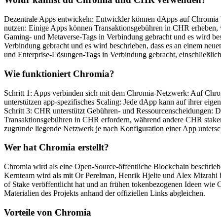
Dezentrale Apps entwickeln: Entwickler können dApps auf Chromia b
nutzen: Einige Apps können Transaktionsgebühren in CHR erheben, w
Gaming- und Metaverse-Tags in Verbindung gebracht und es wird be
Verbindung gebracht und es wird beschrieben, dass es an einem neu
und Enterprise-Lösungen-Tags in Verbindung gebracht, einschließlich 
Wie funktioniert Chromia?
Schritt 1: Apps verbinden sich mit dem Chromia-Netzwerk: Auf Chrom
unterstützen app-spezifisches Scaling: Jede dApp kann auf ihrer eige
Schritt 3: CHR unterstützt Gebühren- und Ressourcenscheidungen: Da
Transaktionsgebühren in CHR erfordern, während andere CHR staken k
zugrunde liegende Netzwerk je nach Konfiguration einer App untersch
Wer hat Chromia erstellt?
Chromia wird als eine Open-Source-öffentliche Blockchain beschr
Kernteam wird als mit Or Perelman, Henrik Hjelte und Alex Mizrahi 
of Stake veröffentlicht hat und an frühen tokenbezogenen Ideen wie C
Materialien des Projekts anhand der offiziellen Links abgleichen.
Vorteile von Chromia