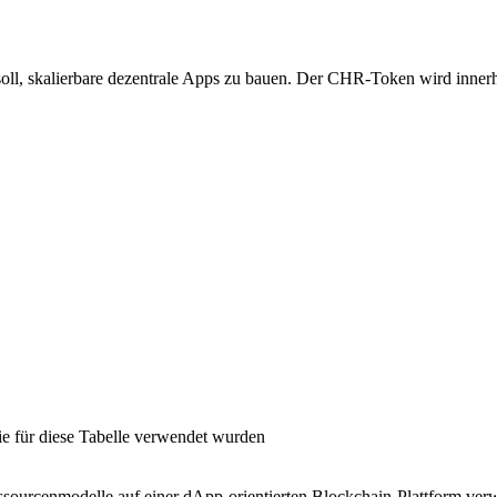
 soll, skalierbare dezentrale Apps zu bauen. Der CHR-Token wird inner
 die für diese Tabelle verwendet wurden
sourcenmodelle auf einer dApp-orientierten Blockchain-Plattform ver