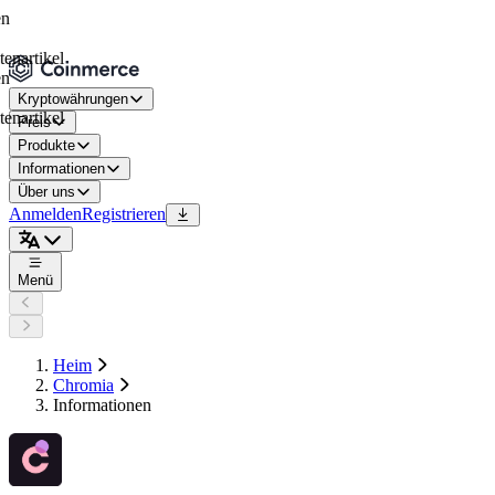
tikel
Kryptowährungen
tikel
Preis
Produkte
Informationen
Über uns
Anmelden
Registrieren
Menü
Heim
Chromia
Informationen