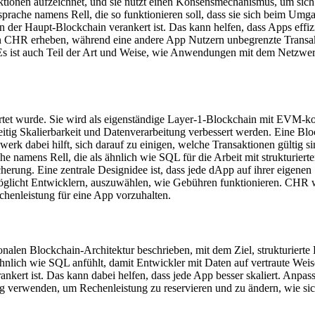
saktionen aufzeichnet, und sie nutzt einen Konsensmechanismus, um sich
prache namens Rell, die so funktionieren soll, dass sie sich beim Umga
 in der Haupt-Blockchain verankert ist. Das kann helfen, dass Apps eff
in CHR erheben, während eine andere App Nutzern unbegrenzte Transa
 Es ist auch Teil der Art und Weise, wie Anwendungen mit dem Netzwerk
rtet wurde. Sie wird als eigenständige Layer-1-Blockchain mit EVM-k
eitig Skalierbarkeit und Datenverarbeitung verbessert werden. Eine Blo
erk dabei hilft, sich darauf zu einigen, welche Transaktionen gültig si
 namens Rell, die als ähnlich wie SQL für die Arbeit mit strukturierte
rung. Eine zentrale Designidee ist, dass jede dApp auf ihrer eigenen
ermöglicht Entwicklern, auszuwählen, wie Gebühren funktionieren. CHR 
enleistung für eine App vorzuhalten.
nalen Blockchain-Architektur beschrieben, mit dem Ziel, strukturierte 
ch ähnlich wie SQL anfühlt, damit Entwickler mit Daten auf vertraute 
rankert ist. Das kann dabei helfen, dass jede App besser skaliert. A
verwenden, um Rechenleistung zu reservieren und zu ändern, wie sic