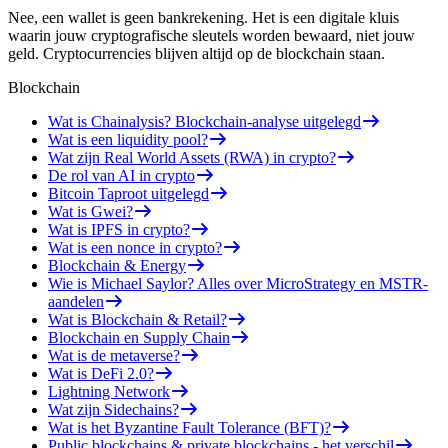
Nee, een wallet is geen bankrekening. Het is een digitale kluis
waarin jouw cryptografische sleutels worden bewaard, niet jouw
geld. Cryptocurrencies blijven altijd op de blockchain staan.
Blockchain
Wat is Chainalysis? Blockchain-analyse uitgelegd
Wat is een liquidity pool?
Wat zijn Real World Assets (RWA) in crypto?
De rol van AI in crypto
Bitcoin Taproot uitgelegd
Wat is Gwei?
Wat is IPFS in crypto?
Wat is een nonce in crypto?
Blockchain & Energy
Wie is Michael Saylor? Alles over MicroStrategy en MSTR-
aandelen
Wat is Blockchain & Retail?
Blockchain en Supply Chain
Wat is de metaverse?
Wat is DeFi 2.0?
Lightning Network
Wat zijn Sidechains?
Wat is het Byzantine Fault Tolerance (BFT)?
Public blockchains & private blockchains - het verschil