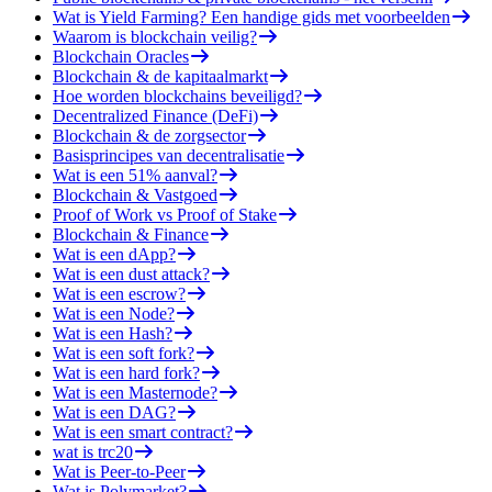
Wat is Yield Farming? Een handige gids met voorbeelden
Waarom is blockchain veilig?
Blockchain Oracles
Blockchain & de kapitaalmarkt
Hoe worden blockchains beveiligd?
Decentralized Finance (DeFi)
Blockchain & de zorgsector
Basisprincipes van decentralisatie
Wat is een 51% aanval?
Blockchain & Vastgoed
Proof of Work vs Proof of Stake
Blockchain & Finance
Wat is een dApp?
Wat is een dust attack?
Wat is een escrow?
Wat is een Node?
Wat is een Hash?
Wat is een soft fork?
Wat is een hard fork?
Wat is een Masternode?
Wat is een DAG?
Wat is een smart contract?
wat is trc20
Wat is Peer-to-Peer
Wat is Polymarket?