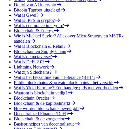
De rol van AI in crypto
Bitcoin Taproot uitgelegd
Wat is Gwei?
Wat is IPFS in crypto?
Wat is een nonce in crypto?
Blockchain & Energy
Wie is Michael Saylor? Alles over MicroStrategy en MSTR-
aandelen
Wat is Blockchain & Retail?
Blockchain en Supply Chain
Wat is de metaverse?
Wat is DeFi 2.0?
Lightning Network
Wat zijn Sidechains?
Wat is het Byzantine Fault Tolerance (BFT)?
Public blockchains & private blockchains - het verschil
Wat is Yield Farming? Een handige gids met voorbeelden
Waarom is blockchain veilig?
Blockchain Oracles
Blockchain & de kapitaalmarkt
Hoe worden blockchains beveiligd?
Decentralized Finance (DeFi)
Blockchain & de zorgsector
Basisprincipes van decentralisatie