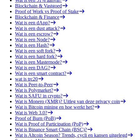
Wat is een 51% aanval?
Blockchain & Vastgoed
Proof of Work vs Proof of Stake
Blockchain & Finance
Wat is een dApp?
Wat is een dust attack?
Wat is een escrow?
Wat is een Node?
Wat is een Hash?
Wat is een soft fork?
Wat is een hard fork?
Wat is een Masternode?
Wat is een DAG?
Wat is een smart contract?
wat is trc20
Wat is Peer-to-Peer
Wat is Polymarket?
Wat is SAFU in crypto?
Wat is Monero (XMR)? Uitleg van deze privacy coin
Wat is Bitcoin mining en hoe werkt het?
Wat is Web 3.0?
Proof of Burn (PoB)
Wat is Proof of Participation (PoP)
Wat is Binance Smart Chain (BSC)?
Wat is Altcoin Season? Trends, cycli en kansen uitgelegd