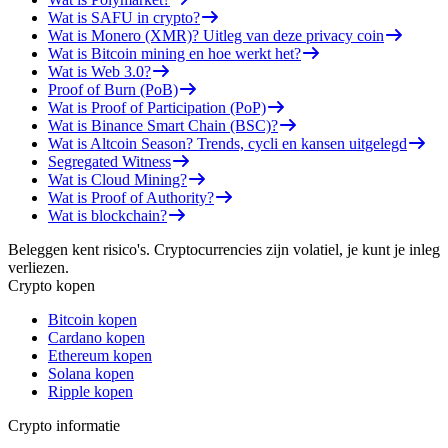
Wat is SAFU in crypto?
Wat is Monero (XMR)? Uitleg van deze privacy coin
Wat is Bitcoin mining en hoe werkt het?
Wat is Web 3.0?
Proof of Burn (PoB)
Wat is Proof of Participation (PoP)
Wat is Binance Smart Chain (BSC)?
Wat is Altcoin Season? Trends, cycli en kansen uitgelegd
Segregated Witness
Wat is Cloud Mining?
Wat is Proof of Authority?
Wat is blockchain?
Beleggen kent risico's. Cryptocurrencies zijn volatiel, je kunt je inleg
verliezen.
Crypto kopen
Bitcoin kopen
Cardano kopen
Ethereum kopen
Solana kopen
Ripple kopen
Crypto informatie