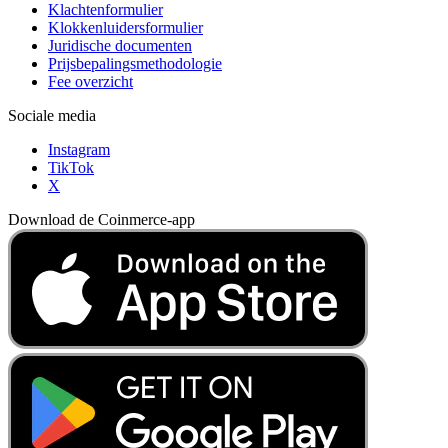
Klachtenformulier
Klokkenluidersformulier
Juridische documenten
Prijsbepalingsmethodologie
Fee overzicht
Sociale media
Instagram
TikTok
X
Download de Coinmerce-app