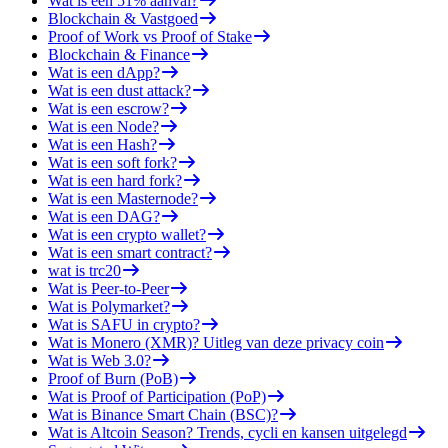
Wat is een 51% aanval?
Blockchain & Vastgoed
Proof of Work vs Proof of Stake
Blockchain & Finance
Wat is een dApp?
Wat is een dust attack?
Wat is een escrow?
Wat is een Node?
Wat is een Hash?
Wat is een soft fork?
Wat is een hard fork?
Wat is een Masternode?
Wat is een DAG?
Wat is een crypto wallet?
Wat is een smart contract?
wat is trc20
Wat is Peer-to-Peer
Wat is Polymarket?
Wat is SAFU in crypto?
Wat is Monero (XMR)? Uitleg van deze privacy coin
Wat is Web 3.0?
Proof of Burn (PoB)
Wat is Proof of Participation (PoP)
Wat is Binance Smart Chain (BSC)?
Wat is Altcoin Season? Trends, cycli en kansen uitgelegd