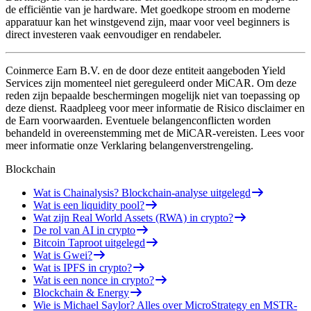
de efficiëntie van je hardware. Met goedkope stroom en moderne
apparatuur kan het winstgevend zijn, maar voor veel beginners is
direct investeren vaak eenvoudiger en rendabeler.
Coinmerce Earn B.V. en de door deze entiteit aangeboden Yield
Services zijn momenteel niet gereguleerd onder MiCAR. Om deze
reden zijn bepaalde beschermingen mogelijk niet van toepassing op
deze dienst. Raadpleeg voor meer informatie de Risico disclaimer en
de Earn voorwaarden. Eventuele belangenconflicten worden
behandeld in overeenstemming met de MiCAR-vereisten. Lees voor
meer informatie onze Verklaring belangenverstrengeling.
Blockchain
Wat is Chainalysis? Blockchain-analyse uitgelegd
Wat is een liquidity pool?
Wat zijn Real World Assets (RWA) in crypto?
De rol van AI in crypto
Bitcoin Taproot uitgelegd
Wat is Gwei?
Wat is IPFS in crypto?
Wat is een nonce in crypto?
Blockchain & Energy
Wie is Michael Saylor? Alles over MicroStrategy en MSTR-