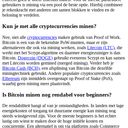
gebruikers is mining via een pool de beste optie. Hierbij combineer
je rekenkracht met anderen om samen blokken te vinden en de
beloning te verdelen.
Kun je met alle cryptocurrencies minen?
Nee, niet alle
cryptocurrencies
maken gebruik van Proof of Work.
Bitcoin is een van de bekendste PoW-munten, maar er zijn
alternatieven die ook via mining werken, zoals
Litecoin (LTC)
, die
werkt met het Scrypt-algoritme en daarmee energiezuiniger is dan
Bitcoin.
Dogecoin (DOGE)
gebruikt eveneens Scrypt en kan samen
met Litecoin worden gemined (merged mining). Verder heb je
Bitcoin Cash (BCH)
, een afsplitsing van Bitcoin die dezelfde
miningtechniek gebruikt. Andere populaire cryptocurrencies zoals
Ethereum
zijn inmiddels overgestapt op Proof of Stake (PoS),
waarbij geen mining meer plaatsvindt.
Is Bitcoin minen nog rendabel voor beginners?
De rendabiliteit hangt af van je omstandigheden. In landen met lage
energiekosten of toegang tot duurzame energie kan mining nog
steeds winstgevend zijn. Voor de meeste beginners is het echter
lastig om winst te maken door de hoge initiële kosten en
concurrentie. Een alternatief is om via platforms zoals Coinmerce