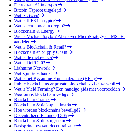
De rol van AI in crypto
Bitcoin Taproot uitgelegd
Wat is Gwei?
Wat is IPFS in crypto?
Wat is een nonce in crypto?
Blockchain & Energy
Wie is Michael Saylor? Alles over MicroStrategy en MSTR-
aandelen
Wat is Blockchain & Retail?
Blockchain en Supply Chain
Wat is de metaverse?
Wat is DeFi 2.0?
Lightning Network
Wat zijn Sidechains?
Wat is het Byzantine Fault Tolerance (BFT)?
Public blockchains & private blockchains - het verschil
Wat is Yield Farming? Een handige gids met voorbeelden
Waarom is blockchain veilig?
Blockchain Oracles
Blockchain & de kapitaalmarkt
Hoe worden blockchains beveiligd?
Decentralized Finance (DeFi)
Blockchain & de zorgsector
Basisprincipes van decentralisatie