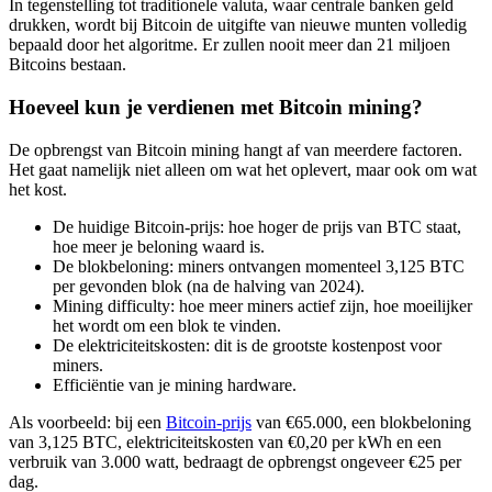
In tegenstelling tot traditionele valuta, waar centrale banken geld
drukken, wordt bij Bitcoin de uitgifte van nieuwe munten volledig
bepaald door het algoritme. Er zullen nooit meer dan 21 miljoen
Bitcoins bestaan.
Hoeveel kun je verdienen met Bitcoin mining?
De opbrengst van Bitcoin mining hangt af van meerdere factoren.
Het gaat namelijk niet alleen om wat het oplevert, maar ook om wat
het kost.
De huidige Bitcoin-prijs: hoe hoger de prijs van BTC staat,
hoe meer je beloning waard is.
De blokbeloning: miners ontvangen momenteel 3,125 BTC
per gevonden blok (na de halving van 2024).
Mining difficulty: hoe meer miners actief zijn, hoe moeilijker
het wordt om een blok te vinden.
De elektriciteitskosten: dit is de grootste kostenpost voor
miners.
Efficiëntie van je mining hardware.
Als voorbeeld: bij een
Bitcoin-prijs
van €65.000, een blokbeloning
van 3,125 BTC, elektriciteitskosten van €0,20 per kWh en een
verbruik van 3.000 watt, bedraagt de opbrengst ongeveer €25 per
dag.