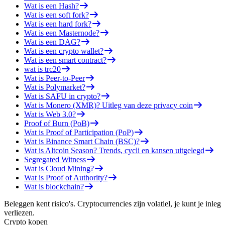
Wat is een Hash?
Wat is een soft fork?
Wat is een hard fork?
Wat is een Masternode?
Wat is een DAG?
Wat is een crypto wallet?
Wat is een smart contract?
wat is trc20
Wat is Peer-to-Peer
Wat is Polymarket?
Wat is SAFU in crypto?
Wat is Monero (XMR)? Uitleg van deze privacy coin
Wat is Web 3.0?
Proof of Burn (PoB)
Wat is Proof of Participation (PoP)
Wat is Binance Smart Chain (BSC)?
Wat is Altcoin Season? Trends, cycli en kansen uitgelegd
Segregated Witness
Wat is Cloud Mining?
Wat is Proof of Authority?
Wat is blockchain?
Beleggen kent risico's. Cryptocurrencies zijn volatiel, je kunt je inleg
verliezen.
Crypto kopen