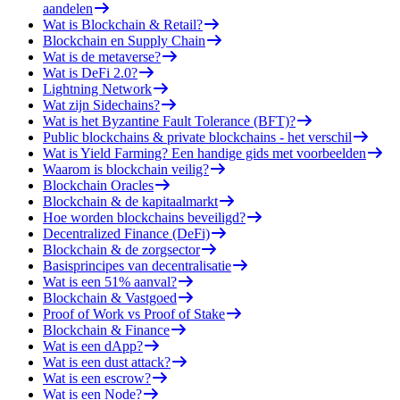
aandelen
Wat is Blockchain & Retail?
Blockchain en Supply Chain
Wat is de metaverse?
Wat is DeFi 2.0?
Lightning Network
Wat zijn Sidechains?
Wat is het Byzantine Fault Tolerance (BFT)?
Public blockchains & private blockchains - het verschil
Wat is Yield Farming? Een handige gids met voorbeelden
Waarom is blockchain veilig?
Blockchain Oracles
Blockchain & de kapitaalmarkt
Hoe worden blockchains beveiligd?
Decentralized Finance (DeFi)
Blockchain & de zorgsector
Basisprincipes van decentralisatie
Wat is een 51% aanval?
Blockchain & Vastgoed
Proof of Work vs Proof of Stake
Blockchain & Finance
Wat is een dApp?
Wat is een dust attack?
Wat is een escrow?
Wat is een Node?