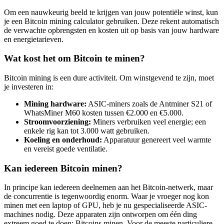
Om een nauwkeurig beeld te krijgen van jouw potentiële winst, kun
je een Bitcoin mining calculator gebruiken. Deze rekent automatisch
de verwachte opbrengsten en kosten uit op basis van jouw hardware
en energietarieven.
Wat kost het om Bitcoin te minen?
Bitcoin mining is een dure activiteit. Om winstgevend te zijn, moet
je investeren in:
Mining hardware:
ASIC-miners zoals de Antminer S21 of
WhatsMiner M60 kosten tussen €2.000 en €5.000.
Stroomvoorziening:
Miners verbruiken veel energie; een
enkele rig kan tot 3.000 watt gebruiken.
Koeling en onderhoud:
Apparatuur genereert veel warmte
en vereist goede ventilatie.
Kan iedereen Bitcoin minen?
In principe kan iedereen deelnemen aan het Bitcoin-netwerk, maar
de concurrentie is tegenwoordig enorm. Waar je vroeger nog kon
minen met een laptop of GPU, heb je nu gespecialiseerde ASIC-
machines nodig. Deze apparaten zijn ontworpen om één ding
extreem goed te doen: Bitcoins minen. Voor de meeste particuliere