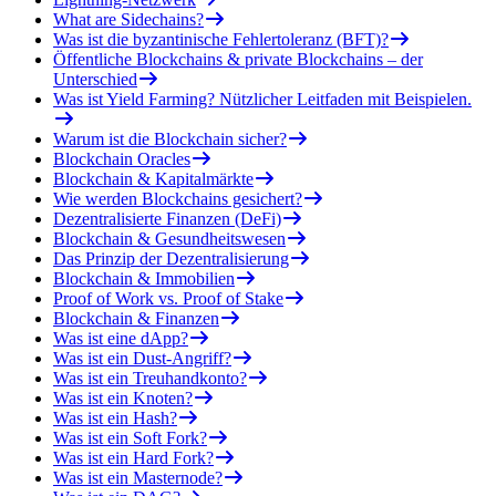
What are Sidechains?
Was ist die byzantinische Fehlertoleranz (BFT)?
Öffentliche Blockchains & private Blockchains – der
Unterschied
Was ist Yield Farming? Nützlicher Leitfaden mit Beispielen.
Warum ist die Blockchain sicher?
Blockchain Oracles
Blockchain & Kapitalmärkte
Wie werden Blockchains gesichert?
Dezentralisierte Finanzen (DeFi)
Blockchain & Gesundheitswesen
Das Prinzip der Dezentralisierung
Blockchain & Immobilien
Proof of Work vs. Proof of Stake
Blockchain & Finanzen
Was ist eine dApp?
Was ist ein Dust-Angriff?
Was ist ein Treuhandkonto?
Was ist ein Knoten?
Was ist ein Hash?
Was ist ein Soft Fork?
Was ist ein Hard Fork?
Was ist ein Masternode?