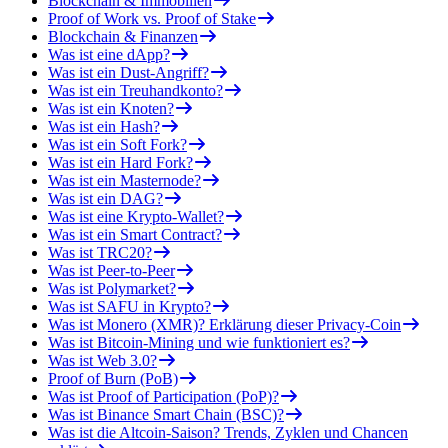
Blockchain & Immobilien
Proof of Work vs. Proof of Stake
Blockchain & Finanzen
Was ist eine dApp?
Was ist ein Dust-Angriff?
Was ist ein Treuhandkonto?
Was ist ein Knoten?
Was ist ein Hash?
Was ist ein Soft Fork?
Was ist ein Hard Fork?
Was ist ein Masternode?
Was ist ein DAG?
Was ist eine Krypto-Wallet?
Was ist ein Smart Contract?
Was ist TRC20?
Was ist Peer-to-Peer
Was ist Polymarket?
Was ist SAFU in Krypto?
Was ist Monero (XMR)? Erklärung dieser Privacy-Coin
Was ist Bitcoin-Mining und wie funktioniert es?
Was ist Web 3.0?
Proof of Burn (PoB)
Was ist Proof of Participation (PoP)?
Was ist Binance Smart Chain (BSC)?
Was ist die Altcoin-Saison? Trends, Zyklen und Chancen