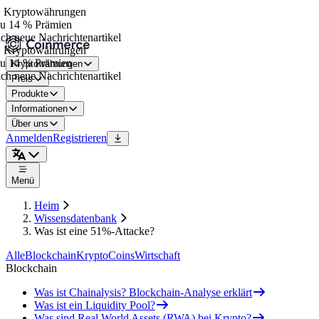
 Kryptowährungen
u 14 % Prämien
ch neue Nachrichtenartikel
 Kryptowährungen
u 14 % Prämien
Kryptowährungen
ch neue Nachrichtenartikel
Preis
Produkte
Informationen
Über uns
Anmelden
Registrieren
Menü
Heim
Wissensdatenbank
Was ist eine 51%-Attacke?
Alle
Blockchain
Krypto
Coins
Wirtschaft
Blockchain
Was ist Chainalysis? Blockchain-Analyse erklärt
Was ist ein Liquidity Pool?
Was sind Real World Assets (RWA) bei Krypto?