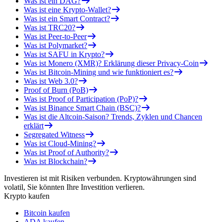
Was ist ein DAG?
Was ist eine Krypto-Wallet?
Was ist ein Smart Contract?
Was ist TRC20?
Was ist Peer-to-Peer
Was ist Polymarket?
Was ist SAFU in Krypto?
Was ist Monero (XMR)? Erklärung dieser Privacy-Coin
Was ist Bitcoin-Mining und wie funktioniert es?
Was ist Web 3.0?
Proof of Burn (PoB)
Was ist Proof of Participation (PoP)?
Was ist Binance Smart Chain (BSC)?
Was ist die Altcoin-Saison? Trends, Zyklen und Chancen
erklärt
Segregated Witness
Was ist Cloud-Mining?
Was ist Proof of Authority?
Was ist Blockchain?
Investieren ist mit Risiken verbunden. Kryptowährungen sind
volatil, Sie könnten Ihre Investition verlieren.
Krypto kaufen
Bitcoin kaufen
ADA kaufen