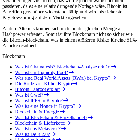
Veränderungen zustimmen, das würde jedoch wahrscheinlich
passieren, da es eine relativ dringende Notlage wäre. Bitcoin ist
Angriffen gegenüber widerstandsfähig und wird als sicherste
Kryptowährung auf dem Markt angesehen.
Andere Altcoins können sich nicht an der gleichen Menge an
Hashpower erfreuen. Somit ist ihre Blockchain nicht so sicher wie
die Bitcoin-Blockchain, was in einem größeren Risiko für eine 51%-
Attacke resultiert.
Blockchain
Was ist Chainalysis? Blockchain-Analyse erklärt
Was ist ein Liquidity Pool?
Was sind Real World Assets (RWA) bei Krypto?
Die Rolle von KI bei Krypto
Bitcoin Taproot erklärt
Was ist Gwei?
Was ist IPFS in Krypto?
Was ist eine Nonce in Krypto?
Blockchain & Energie
Was Ist Blockchain & Einzelhandel?
Blockchain & Lieferkette
Was ist das Metaverse?
Was ist DeFi 2.0?
Lightning-Netzwerk