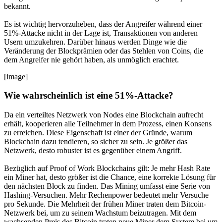
bekannt.
Es ist wichtig hervorzuheben, dass der Angreifer während einer
51%-Attacke nicht in der Lage ist, Transaktionen von anderen
Usern umzukehren. Darüber hinaus werden Dinge wie die
Veränderung der Blockprämien oder das Stehlen von Coins, die
dem Angreifer nie gehört haben, als unmöglich erachtet.
[image]
Wie wahrscheinlich ist eine 51%-Attacke?
Da ein verteiltes Netzwerk von Nodes eine Blockchain aufrecht
erhält, kooperieren alle Teilnehmer in dem Prozess, einen Konsens
zu erreichen. Diese Eigenschaft ist einer der Gründe, warum
Blockchain dazu tendieren, so sicher zu sein. Je größer das
Netzwerk, desto robuster ist es gegenüber einem Angriff.
Bezüglich auf Proof of Work Blockchains gilt: Je mehr Hash Rate
ein Miner hat, desto größer ist die Chance, eine korrekte Lösung für
den nächsten Block zu finden. Das Mining umfasst eine Serie von
Hashing-Versuchen. Mehr Rechenpower bedeutet mehr Versuche
pro Sekunde. Die Mehrheit der frühen Miner traten dem Bitcoin-
Netzwerk bei, um zu seinem Wachstum beizutragen. Mit dem
wachsenden Preis des Bitcoin traten neue Miner dem System bei um