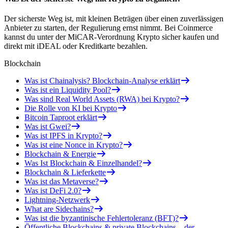
Der sicherste Weg ist, mit kleinen Beträgen über einen zuverlässigen
Anbieter zu starten, der Regulierung ernst nimmt. Bei Coinmerce
kannst du unter der MiCAR-Verordnung Krypto sicher kaufen und
direkt mit iDEAL oder Kreditkarte bezahlen.
Blockchain
Was ist Chainalysis? Blockchain-Analyse erklärt
Was ist ein Liquidity Pool?
Was sind Real World Assets (RWA) bei Krypto?
Die Rolle von KI bei Krypto
Bitcoin Taproot erklärt
Was ist Gwei?
Was ist IPFS in Krypto?
Was ist eine Nonce in Krypto?
Blockchain & Energie
Was Ist Blockchain & Einzelhandel?
Blockchain & Lieferkette
Was ist das Metaverse?
Was ist DeFi 2.0?
Lightning-Netzwerk
What are Sidechains?
Was ist die byzantinische Fehlertoleranz (BFT)?
Öffentliche Blockchains & private Blockchains – der