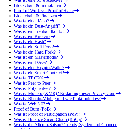
Was ist eine 51%-Attacke?
Blockchain & Immobilien
Proof of Work vs. Proof of Stake
Blockchain & Finanzen
Was ist eine dApp?
Was ist ein Dust-Angriff?
Was ist ein Treuhandkonto?
Was ist ein Knoten?
Was ist ein Hash?
Was ist ein Soft Fork?
Was ist ein Hard Fork?
Was ist ein Masternode?
Was ist ein DAG?
Was ist eine Krypto-Wallet?
Was ist ein Smart Contract?
Was ist TRC20?
Was ist Peer-to-Peer
Was ist Polymarket?
Was ist Monero (XMR)? Erklärung dieser Privacy-Coin
Was ist Bitcoin-Mining und wie funktioniert es?
Was ist Web 3.0?
Proof of Burn (PoB)
Was ist Proof of Participation (PoP)?
Was ist Binance Smart Chain (BSC)?
Was ist die Altcoin-Saison? Trends, Zyklen und Chancen