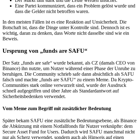
Der Markt fällt stark und die Leute werden unsicher.
Eine Partei kommuniziert, dass ein Problem gelöst wurde und
dass die Gelder nicht betroffen waren.
In den meisten Fällen ist es eine Reaktion auf Unsicherheit. Die
Botschaft ist, dass die Dinge unter Kontrolle sind. Dennoch ist es
wichtig, daran zu denken, dass Worte nicht dasselbe sind wie ein
Beweis.
Ursprung von „funds are SAFU“
Der Satz „funds are safe“ wurde bekannt, als CZ (damals CEO von
Binance) ihn nutzte, um Nutzer während einer Phase der Unruhe zu
beruhigen. Die Community schrieb safe dann absichtlich als SAFU
falsch und machte „funds are SAFU“ zu einem Meme. Da Krypto-
Communities stark online verwurzelt sind, wurde der Ausdruck
schnell aufgegriffen und über Jahre als Standardantwort auf
Sicherheitsbedenken verwendet.
Vom Meme zum Begriff mit zusätzlicher Bedeutung
Später bekam SAFU eine zusätzliche Bedeutungsebene, als Binance
die Abkürzung mit einem Notfallfonds für Nutzer verknüpfte: dem
Secure Asset Fund for Users. Dadurch wird SAFU manchmal nicht
nur als Scherz verwendet, sondern auch als Hinweis auf einen