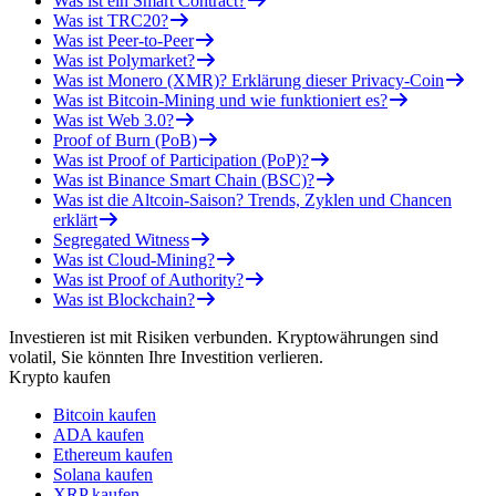
Was ist ein Smart Contract?
Was ist TRC20?
Was ist Peer-to-Peer
Was ist Polymarket?
Was ist Monero (XMR)? Erklärung dieser Privacy-Coin
Was ist Bitcoin-Mining und wie funktioniert es?
Was ist Web 3.0?
Proof of Burn (PoB)
Was ist Proof of Participation (PoP)?
Was ist Binance Smart Chain (BSC)?
Was ist die Altcoin-Saison? Trends, Zyklen und Chancen
erklärt
Segregated Witness
Was ist Cloud-Mining?
Was ist Proof of Authority?
Was ist Blockchain?
Investieren ist mit Risiken verbunden. Kryptowährungen sind
volatil, Sie könnten Ihre Investition verlieren.
Krypto kaufen
Bitcoin kaufen
ADA kaufen
Ethereum kaufen
Solana kaufen
XRP kaufen