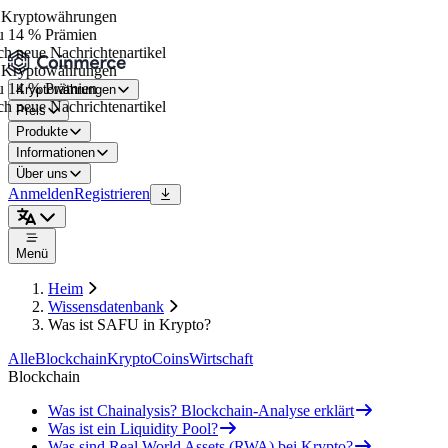
Kryptowährungen
u 14 % Prämien
h neue Nachrichtenartikel
Kryptowährungen
u 14 % Prämien
Kryptowährungen
h neue Nachrichtenartikel
Preis
Produkte
Informationen
Über uns
Anmelden
Registrieren
Menü
Heim
Wissensdatenbank
Was ist SAFU in Krypto?
Alle
Blockchain
Krypto
Coins
Wirtschaft
Blockchain
Was ist Chainalysis? Blockchain-Analyse erklärt
Was ist ein Liquidity Pool?
Was sind Real World Assets (RWA) bei Krypto?