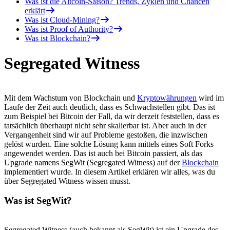
Was ist die Altcoin-Saison? Trends, Zyklen und Chancen
erklärt
Was ist Cloud-Mining?
Was ist Proof of Authority?
Was ist Blockchain?
Segregated Witness
Mit dem Wachstum von Blockchain und
Kryptowährungen
wird im
Laufe der Zeit auch deutlich, dass es Schwachstellen gibt. Das ist
zum Beispiel bei Bitcoin der Fall, da wir derzeit feststellen, dass es
tatsächlich überhaupt nicht sehr skalierbar ist. Aber auch in der
Vergangenheit sind wir auf Probleme gestoßen, die inzwischen
gelöst wurden. Eine solche Lösung kann mittels eines Soft Forks
angewendet werden. Das ist auch bei Bitcoin passiert, als das
Upgrade namens SegWit (Segregated Witness) auf der
Blockchain
implementiert wurde. In diesem Artikel erklären wir alles, was du
über Segregated Witness wissen musst.
Was ist SegWit?
Segregated Witness (auch bekannt als SegWit) ist ein Upgrade des