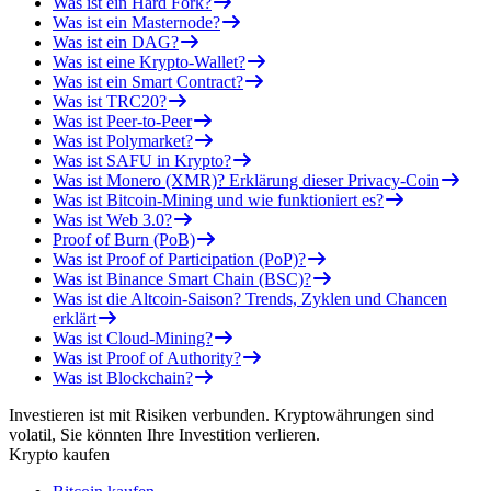
Was ist ein Hard Fork?
Was ist ein Masternode?
Was ist ein DAG?
Was ist eine Krypto-Wallet?
Was ist ein Smart Contract?
Was ist TRC20?
Was ist Peer-to-Peer
Was ist Polymarket?
Was ist SAFU in Krypto?
Was ist Monero (XMR)? Erklärung dieser Privacy-Coin
Was ist Bitcoin-Mining und wie funktioniert es?
Was ist Web 3.0?
Proof of Burn (PoB)
Was ist Proof of Participation (PoP)?
Was ist Binance Smart Chain (BSC)?
Was ist die Altcoin-Saison? Trends, Zyklen und Chancen
erklärt
Was ist Cloud-Mining?
Was ist Proof of Authority?
Was ist Blockchain?
Investieren ist mit Risiken verbunden. Kryptowährungen sind
volatil, Sie könnten Ihre Investition verlieren.
Krypto kaufen