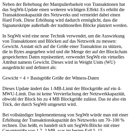
Neben der Behebung der Manipulierbarkeit von Transaktionen hat
das SegWit-Update einen weiteren wichtigen Effekt: Es erhöht die
Transaktionskapazität des Netzwerks und vermeidet dabei einen
Hard Fork. Diese Erhöhung wird dadurch ermöglicht, dass die
Signaturskripte außerhalb der traditionellen Blöcke platziert werden.
In SegWit wird eine neue Technik verwendet, um die Auswirkung
von Transaktionen und Blöcken auf das Netzwerk zu messen:
Gewicht. Anstatt sich auf die Größe einer Transaktion zu stützen,
die in Bytes angegeben wird und die Menge der auf der Blockchain
gespeicherten Daten repräsentiert, verwendet SegWit ein virtuelles
Attribut namens Gewicht. Dieses wird in Weight Units (WU)
ausgedrückt und definiert als:
Gewicht = 4 × Basisgröße Größe der Witness-Daten
Dieses Update ändert das 1-MB-Limit der Blockgröße auf ein 4-
MWU-Limit. Das ist keine Vervierfachung der Netzwerkkapazität,
obwohl der Block bis zu 4 MB Blockgröße zulässt. Das ist also ein
Trick, der durch SegWit umgesetzt wird.
Bei vollständiger Implementierung von SegWit würde man mit einer
Erhöhung der Transaktionskapazität des Netzwerks um 70–100 %
rechnen. Das heißt, es handelt sich um SegWit-Blöcke mit einer
Gesamtgröße von 1,7–2 MB, was im besten Fall 5–15