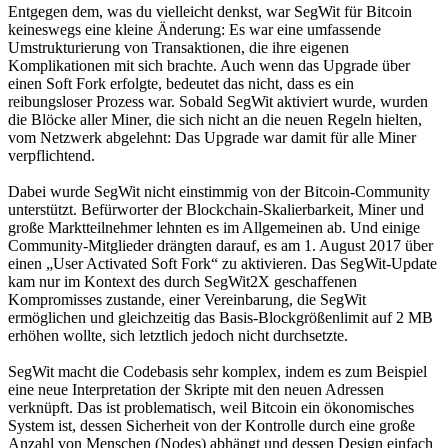
Entgegen dem, was du vielleicht denkst, war SegWit für Bitcoin
keineswegs eine kleine Änderung: Es war eine umfassende
Umstrukturierung von Transaktionen, die ihre eigenen
Komplikationen mit sich brachte. Auch wenn das Upgrade über
einen Soft Fork erfolgte, bedeutet das nicht, dass es ein
reibungsloser Prozess war. Sobald SegWit aktiviert wurde, wurden
die Blöcke aller Miner, die sich nicht an die neuen Regeln hielten,
vom Netzwerk abgelehnt: Das Upgrade war damit für alle Miner
verpflichtend.
Dabei wurde SegWit nicht einstimmig von der Bitcoin-Community
unterstützt. Befürworter der Blockchain-Skalierbarkeit, Miner und
große Marktteilnehmer lehnten es im Allgemeinen ab. Und einige
Community-Mitglieder drängten darauf, es am 1. August 2017 über
einen „User Activated Soft Fork“ zu aktivieren. Das SegWit-Update
kam nur im Kontext des durch SegWit2X geschaffenen
Kompromisses zustande, einer Vereinbarung, die SegWit
ermöglichen und gleichzeitig das Basis-Blockgrößenlimit auf 2 MB
erhöhen wollte, sich letztlich jedoch nicht durchsetzte.
SegWit macht die Codebasis sehr komplex, indem es zum Beispiel
eine neue Interpretation der Skripte mit den neuen Adressen
verknüpft. Das ist problematisch, weil Bitcoin ein ökonomisches
System ist, dessen Sicherheit von der Kontrolle durch eine große
Anzahl von Menschen (Nodes) abhängt und dessen Design einfach