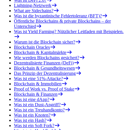
Was ist DeFi 2.0?
Lightning-Netzwerk
What are Sidechains?
Was ist die byzantinische Fehlertoleranz (BFT)?
Öffentliche Blockchains & private Blockchains – der
Unterschied
Was ist Yield Farming? Nützlicher Leitfaden mit Beispielen.
Warum ist die Blockchain sicher?
Blockchain Oracles
Blockchain & Kapitalmärkte
Wie werden Blockchains gesichert?
Dezentralisierte Finanzen (DeFi)
Blockchain & Gesundheitswesen
Das Prinzip der Dezentralisierung
Was ist eine 51%-Attacke?
Blockchain & Immobilien
Proof of Work vs. Proof of Stake
Blockchain & Finanzen
Was ist eine dApp?
Was ist ein Dust-Angriff?
Was ist ein Treuhandkonto?
Was ist ein Knoten?
Was ist ein Hash?
Was ist ein Soft Fork?