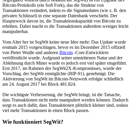
Bitcoin-Protokolls (ein Soft Fork), das die Struktur von
Transaktionen verändert, indem es die Signaturdaten (wie z. B. den
privaten Schlüssel) in eine separate Datenbank verschiebt. Der
Hauptzweck davon ist, die Transaktionskapazität von Bitcoin zu
erhöhen. Dabei macht es die Transaktionen außerdem weniger leicht
manipulierbar.
Vom Alter her ist SegWit keine neue Idee mehr: Das Update wurde
erstmals 2015 vorgeschlagen, bevor es im Dezember 2015 offiziell
von Pieter Wuille und anderen
Bitcoin
-Core-Entwicklern
veröffentlicht wurde. Aufgrund seiner umstrittenen Natur und der
Ablehnung durch Miner wurde es jedoch erst viel später eingeführt.
Erst 2017, im Rahmen des SegWit2X-Kompromisses, wurde der
Vorschlag, der SegWit ermöglichte (BIP-91), genehmigt. Die
Aktivierung von SegWit im Bitcoin-Netzwerk erfolgte schließlich
am 24. August 2017 bei Block 481.824.
Die wichtigste Verbesserung, die SegWit bringt, ist die Tatsache,
dass Transaktionen nicht mehr manipuliert werden können. Dadurch
sorgt es auch dafür, dass Transaktionen plötzlich kleiner sind, sodass
viel mehr Transaktionen in einen Block passen.
Wie funktioniert SegWit?