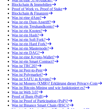
Was ist eine 51%-Attacke?
Blockchain & Immobilien
Proof of Work vs. Proof of Stake
Blockchain & Finanzen
Was ist eine dApp?
Was ist ein Dust-Angriff?
Was ist ein Treuhandkonto?
Was ist ein Knoten?
Was ist ein Hash?
Was ist ein Soft Fork?
Was ist ein Hard Fork?
Was ist ein Masternode?
Was ist ein DAG?
Was ist eine Krypto-Wallet?
Was ist ein Smart Contract?
Was ist TRC20?
Was ist Peer-to-Peer
Was ist Polymarket?
Was ist SAFU in Krypto?
Was ist Monero (XMR)? Erklärung dieser Privacy-Coin
Was ist Bitcoin-Mining und wie funktioniert es?
Was ist Web 3.0?
Proof of Burn (PoB)
Was ist Proof of Participation (PoP)?
Was ist Binance Smart Chain (BSC)?