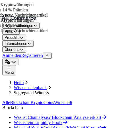
Kryptowährungen
u 14 % Prämien
h neue Nachrichtenartikel
Kryptowährungen
u 14 % Prämien
Kryptowährungen
h neue Nachrichtenartikel
Preis
Produkte
Informationen
Über uns
Anmelden
Registrieren
Menü
Heim
Wissensdatenbank
Segregated Witness
Alle
Blockchain
Krypto
Coins
Wirtschaft
Blockchain
Was ist Chainalysis? Blockchain-Analyse erklärt
Was ist ein Liquidity Pool?
Was sind Real World Assets (RWA) bei Krypto?