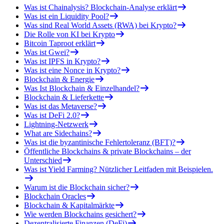
Was ist Chainalysis? Blockchain-Analyse erklärt
Was ist ein Liquidity Pool?
Was sind Real World Assets (RWA) bei Krypto?
Die Rolle von KI bei Krypto
Bitcoin Taproot erklärt
Was ist Gwei?
Was ist IPFS in Krypto?
Was ist eine Nonce in Krypto?
Blockchain & Energie
Was Ist Blockchain & Einzelhandel?
Blockchain & Lieferkette
Was ist das Metaverse?
Was ist DeFi 2.0?
Lightning-Netzwerk
What are Sidechains?
Was ist die byzantinische Fehlertoleranz (BFT)?
Öffentliche Blockchains & private Blockchains – der
Unterschied
Was ist Yield Farming? Nützlicher Leitfaden mit Beispielen.
Warum ist die Blockchain sicher?
Blockchain Oracles
Blockchain & Kapitalmärkte
Wie werden Blockchains gesichert?
Dezentralisierte Finanzen (DeFi)