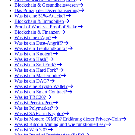
Blockchain & Gesundheitswesen
Das Prinzip der Dezentralisierung
Was ist eine 51%-Attacke?
Blockchain & Immobilien
Proof of Work vs. Proof of Stake
Blockchain & Finanzen
Was ist eine dApp?
Was ist ein Dust-Angriff?
Was ist ein Treuhandkonto?
Was ist ein Knoten?
Was ist ein Hash?
Was ist ein Soft Fork?
Was ist ein Hard Fork?
Was ist ein Masternode?
Was ist ein DAG?
Was ist eine Krypto-Wallet?
Was ist ein Smart Contract?
Was ist TRC20?
Was ist Peer-to-Peer
Was ist Polymarket?
Was ist SAFU in Krypto?
Was ist Monero (XMR)? Erklärung dieser Privacy-Coin
Was ist Bitcoin-Mining und wie funktioniert es?
Was ist Web 3.0?