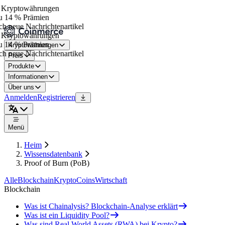
Kryptowährungen
u 14 % Prämien
h neue Nachrichtenartikel
Kryptowährungen
u 14 % Prämien
Kryptowährungen
h neue Nachrichtenartikel
Preis
Produkte
Informationen
Über uns
Anmelden
Registrieren
Menü
Heim
Wissensdatenbank
Proof of Burn (PoB)
Alle
Blockchain
Krypto
Coins
Wirtschaft
Blockchain
Was ist Chainalysis? Blockchain-Analyse erklärt
Was ist ein Liquidity Pool?
Was sind Real World Assets (RWA) bei Krypto?