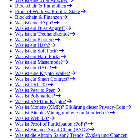
Was ist eine 51%-Attacke?
Blockchain & Immobilien
Proof of Work vs. Proof of Stake
Blockchain & Finanzen
Was ist eine dApp?
Was ist ein Dust-Angriff?
Was ist ein Treuhandkonto?
Was ist ein Knoten?
Was ist ein Hash?
Was ist ein Soft Fork?
Was ist ein Hard Fork?
Was ist ein Masternode?
Was ist ein DAG?
Was ist eine Krypto-Wallet?
Was ist ein Smart Contract?
Was ist TRC20?
Was ist Peer-to-Peer
Was ist Polymarket?
Was ist SAFU in Krypto?
Was ist Monero (XMR)? Erklärung dieser Privacy-Coin
Was ist Bitcoin-Mining und wie funktioniert es?
Was ist Web 3.0?
Was ist Proof of Participation (PoP)?
Was ist Binance Smart Chain (BSC)?
Was ist die Altcoin-Saison? Trends, Zyklen und Chancen