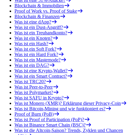
Was ist eine 51%-Attacke?
Blockchain & Immobilien
Proof of Work vs. Proof of Stake
Blockchain & Finanzen
Was ist eine dApp?
Was ist ein Dust-Angriff?
Was ist ein Treuhandkonto?
Was ist ein Knoten?
Was ist ein Hash?
Was ist ein Soft Fork?
Was ist ein Hard Fork?
Was ist ein Masternode?
Was ist ein DAG?
Was ist eine Krypto-Wallet?
Was ist ein Smart Contract?
Was ist TRC20?
Was ist Peer-to-Peer
Was ist Polymarket?
Was ist SAFU in Krypto?
Was ist Monero (XMR)? Erklärung dieser Privacy-Coin
Was ist Bitcoin-Mining und wie funktioniert es?
Proof of Burn (PoB)
Was ist Proof of Participation (PoP)?
Was ist Binance Smart Chain (BSC)?
Was ist die Altcoin-Saison? Trends, Zyklen und Chancen