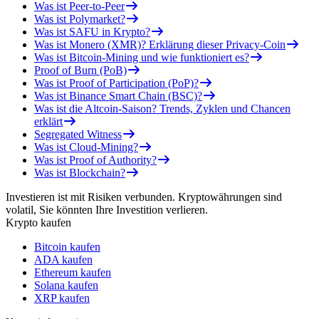
Was ist Peer-to-Peer
Was ist Polymarket?
Was ist SAFU in Krypto?
Was ist Monero (XMR)? Erklärung dieser Privacy-Coin
Was ist Bitcoin-Mining und wie funktioniert es?
Proof of Burn (PoB)
Was ist Proof of Participation (PoP)?
Was ist Binance Smart Chain (BSC)?
Was ist die Altcoin-Saison? Trends, Zyklen und Chancen
erklärt
Segregated Witness
Was ist Cloud-Mining?
Was ist Proof of Authority?
Was ist Blockchain?
Investieren ist mit Risiken verbunden. Kryptowährungen sind
volatil, Sie könnten Ihre Investition verlieren.
Krypto kaufen
Bitcoin kaufen
ADA kaufen
Ethereum kaufen
Solana kaufen
XRP kaufen