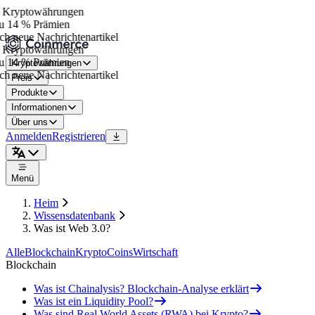
Kryptowährungen
u 14 % Prämien
ch neue Nachrichtenartikel
Kryptowährungen
u 14 % Prämien
Kryptowährungen
ch neue Nachrichtenartikel
Preis
Produkte
Informationen
Über uns
Anmelden
Registrieren
Menü
Heim
Wissensdatenbank
Was ist Web 3.0?
Alle
Blockchain
Krypto
Coins
Wirtschaft
Blockchain
Was ist Chainalysis? Blockchain-Analyse erklärt
Was ist ein Liquidity Pool?
Was sind Real World Assets (RWA) bei Krypto?